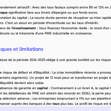
isque
 significative face aux livrets d'épargne ou aux fonds euros.
otation du capital : La courte durée permet de récupérer sa mise rapid
ns. C'est un atout en période d'incertitude sur les taux d'intérêt.
ens de l'
investissement
 : Vous financez l'économie réelle : le stock d'
étuste ou la trésorerie d'une PME industrielle en croissance.
sques et limitations
nalyse de la période 2024-2025 oblige à une grande lucidité sur les risques
e risque de défaut et d'illiquidité : La crise immobilière récente a prov
ertains segments). Un projet de 12 mois peut se transformer en projet d
'illiquidité devient alors subie.
'absence de garantie en 
capital
 : Contrairement à un livret A, le capital 
et les défaillances de PME ont atteint des records en 2024), la perte peut
a sélection adverse : Les entreprises empruntant à 11% sur ces plateform
inancer auprès des banques à des 
taux
 plus bas. Le profil de risque est