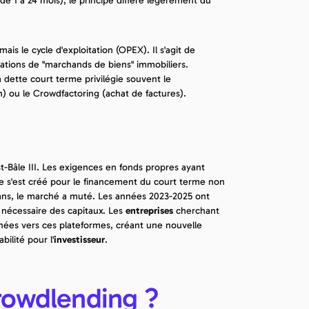
e 1 à 24 mois), le principe diffère légèrement du 
is le cycle d'exploitation (OPEX). Il s'agit de 
ations de "marchands de biens" immobiliers.
a dette court terme privilégie souvent le 
n) ou le Crowdfactoring (achat de factures).
Bâle III. Les exigences en fonds propres ayant 
de s'est créé pour le financement du court terme non 
ans, le marché a muté. Les années 2023-2025 ont 
nécessaire des capitaux. Les 
entreprises
 cherchant 
nées vers ces plateformes, créant une nouvelle 
ilité pour l'
investisseur
.
rowdlending ?