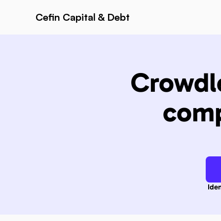
Cefin Capital & Debt
Crowdle
comp
Ide