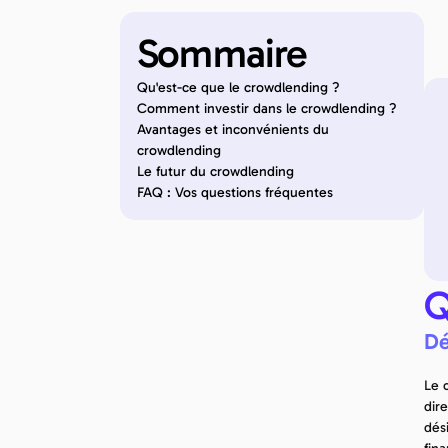
Sommaire
Qu'est-ce que le crowdlending ?
Pub
Comment investir dans le crowdlending ?
Mis
Avantages et inconvénients du 
crowdlending
Le futur du crowdlending
FAQ : Vos questions fréquentes
Q
Dé
Le 
dir
dés