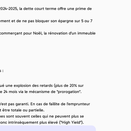
Rendement attractif : Avec des taux faciaux compris entre 8% et 12% en 2024-2025, la dette court terme offre une prime de 
ement et de ne pas bloquer son épargne sur 5 ou 7 
un commerçant pour Noël, la rénovation d'un immeuble 
 :
oqué une explosion des retards (plus de 20% sur 
e 24 mois via le mécanisme de "prorogation". 
n'est pas garanti. En cas de faillite de l'emprunteur 
 être totale ou partielle.
es sont souvent celles qui ne peuvent plus se 
 donc intrinsèquement plus élevé ("High Yield").