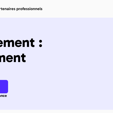
rtenaires professionnels
ment : 
ment 
ance