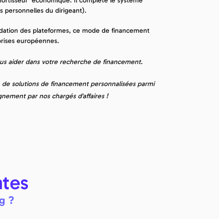
ortisseur" économique. Il complète le système 
ies personnelles du dirigeant).
idation des plateformes, ce mode de financement 
prises européennes.
ous aider dans votre recherche de financement.
n de solutions de financement personnalisées parmi 
gnement par nos chargés d'affaires !
ntes
g ?