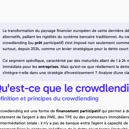
Fabrice Pedro-Rousselin
Expert en financement et fondateur de CEFIN et CODINF.
lié le :
22 mars 2024
La transformation du paysage financier européen de cette dernière d
 à jour le :
29 déc. 2025
alternatifs, palliant les rigidités du système bancaire traditionnel. Au c
crowdlending (ou 
prêt
 participatif) s'est imposé non seulement comme 
surtout, depuis 2024, comme un levier stratégique pour la dette court
Ce segment spécifique, caractérisé par des maturités allant de 1 à 24 m
immédiate pour les 
entreprises
. Mais qu'est-ce que réellement la det
s'intègre-t-elle dans une stratégie d'investissement ? Analyse d'une cla
u'est-ce que le crowdlend
finition et principes du crowdlending
crowdlending est une forme de 
financement participatif
 qui permet à de
ectement de l'argent à des PME, des TPE ou des promoteurs immobiliers 
intermédiation totale : il n'y a pas de banque entre l'agent à capacité de