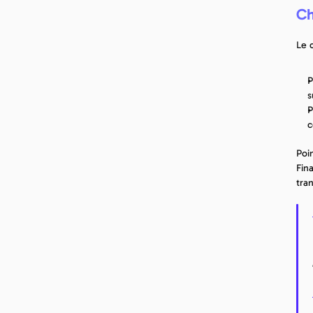
Ch
Le 
P
s
P
c
Poi
Fin
tra