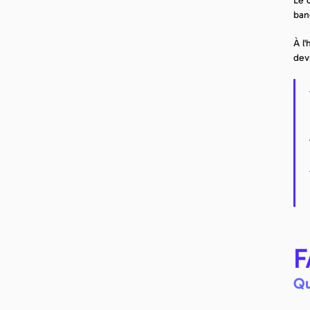
Le 
banc
À l
dev
F
Qu