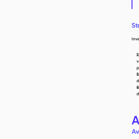
St
Inv
L
v
p
L
d
L
d
A
Av