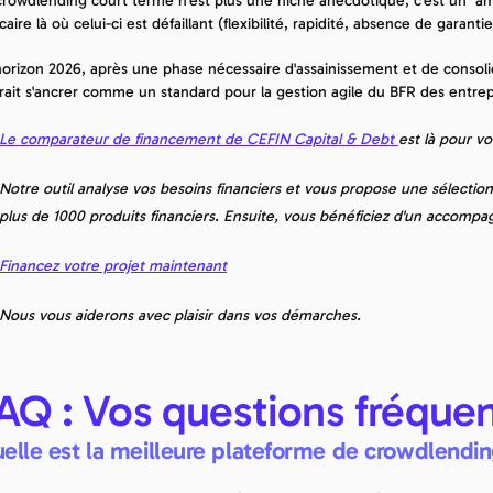
crowdlending court terme n'est plus une niche anecdotique, c'est un "am
aire là où celui-ci est défaillant (flexibilité, rapidité, absence de garant
'horizon 2026, après une phase nécessaire d'assainissement et de consol
rait s'ancrer comme un standard pour la gestion agile du BFR des entre
Le comparateur de financement de CEFIN Capital & Debt 
est là pour v
Notre outil analyse vos besoins financiers et vous propose une sélectio
plus de 1000 produits financiers. Ensuite, vous bénéficiez d'un accompa
Financez votre projet maintenant
Nous vous aiderons avec plaisir dans vos démarches.
AQ : Vos questions fréque
elle est la meilleure plateforme de crowdlendin