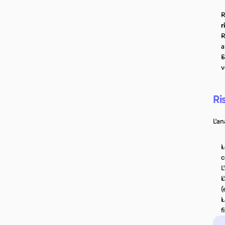
r
R
a
S
v
Ri
L'a
L
c
L
L
(
L
f