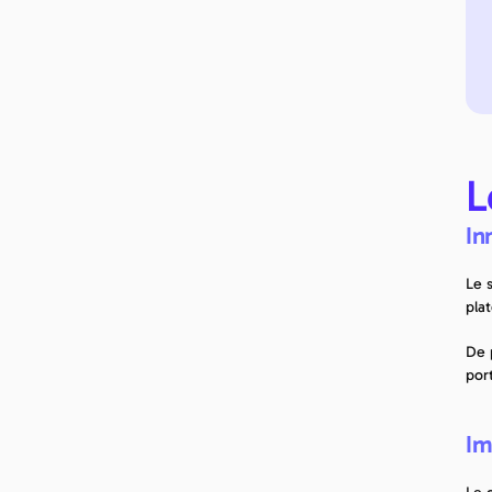
L
In
Le s
pla
De 
por
Im