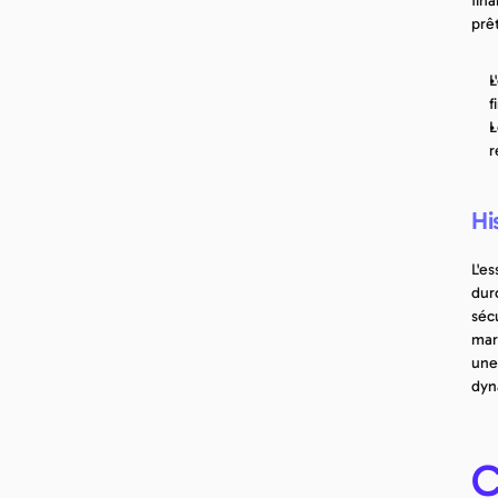
fin
prêt
L
f
L
r
Hi
L'e
durc
séc
mar
une
dyn
C