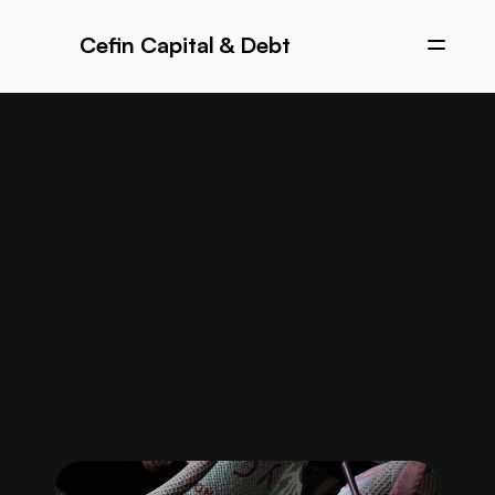
Cefin Capital & Debt
Blog
Connexion
Nos solutions de financement
Notre histoire
F.A.Q.
Blog
Partenaires professionnels
Accéder à la plateforme